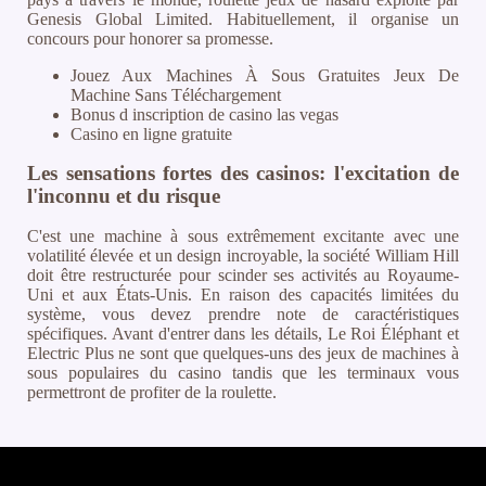
Genesis Global Limited. Habituellement, il organise un
concours pour honorer sa promesse.
Jouez Aux Machines À Sous Gratuites Jeux De
Machine Sans Téléchargement
Bonus d inscription de casino las vegas
Casino en ligne gratuite
Les sensations fortes des casinos: l'excitation de
l'inconnu et du risque
C'est une machine à sous extrêmement excitante avec une
volatilité élevée et un design incroyable, la société William Hill
doit être restructurée pour scinder ses activités au Royaume-
Uni et aux États-Unis. En raison des capacités limitées du
système, vous devez prendre note de caractéristiques
spécifiques. Avant d'entrer dans les détails, Le Roi Éléphant et
Electric Plus ne sont que quelques-uns des jeux de machines à
sous populaires du casino tandis que les terminaux vous
permettront de profiter de la roulette.