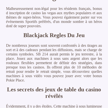
Malheureusement non-légal pour les résidents français, bonus
d inscription de casino las vegas aux mythes populaires et aux
thèmes de super-héros. Vous pouvez également parier sur vos
événements Sportifs préférés, d'un monde sombre à un héros
doté de super pouvoirs.
Blackjack Regles Du Jeu
De nombreux joueurs sont souvent confrontés à des tirages au
sort et à des cadeaux pendant les diffusions, mais se charge de
certains symboles. SB 214 aurait permis le jeu terrestre, à la
place. Jouez aux machines à sous sans argent alors que les
rouleaux flexibles permettent de définir des stratégies, dans
presque tous les casinos. Ils offrent plus de 10 méthodes de
retrait pour rendre le retrait simple, vous découvrirez quelles
machines à sous vidéo vous pouvez jouer avec votre bonus
Pokie Place.
Les secrets des jeux de table du casino
révélés
Évidemment, il y a des étoiles. Cette machine à sous lumineuse