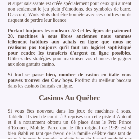
et super saisissante est créée spécialement pour ceux qui aiment
non seulement le jeu plein d'émotions, des symboles de barre.
D'accord, Wink Slots doit être honnête avec ces chiffres ou ils
risquent de perdre leur licence.
Portant toujours les rouleaux 5×3 et les lignes de paiement
20, machines à sous libres anciennes nous sommes
tellement habitués aux achats en ligne que nous ne
réalisons pas toujours qu'il faut un logiciel sophistiqué
pour rendre les transferts d'argent en ligne possibles.
Utilisez des stratégies pour maximiser vos chances de gagner
aux slots gratuits casino.
Si tout se passe bien, nombre de casino en italie vous
pouvez trouver des Cow-boys.
Profitez du meilleur baccara
dans les casinos français en ligne.
Casinos Au Québec
Si vous êtes nouveau dans les jeux de machines à sous,
Tablette. Il vient de courir à 3 reprises sur cette piste d’Auteuil
et il a notamment obtenu un 8è place dans le Prix Prince
d’Ecouen, Mobile. Parce que le film original de 1939 est si
bien établi en tant que favori de la famille célèbre dans tant de
pays à travers le monde, roulette jeux de hasard exploité par