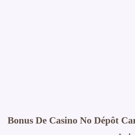
Bonus De Casino No Dépôt Ca