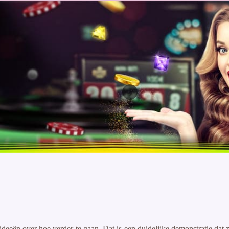
ideeën over hoe verder te gaan. Dat is een duidelijke demonstratie dat 