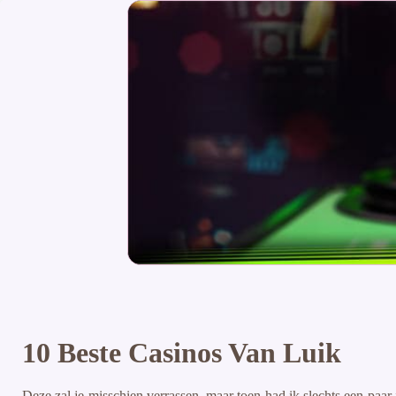
10 Beste Casinos Van Luik
Deze zal je misschien verrassen, maar toen had ik slechts een paar 