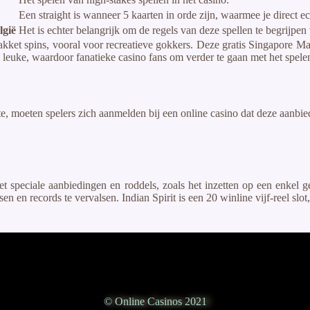
Een straight is wanneer 5 kaarten in orde zijn, waarmee je direct e
lgië
Het is echter belangrijk om de regels van deze spellen te begrijpe
ket spins, vooral voor recreatieve gokkers. Deze gratis Singapore 
n leuke, waardoor fanatieke casino fans om verder te gaan met het spel
ite, moeten spelers zich aanmelden bij een online casino dat deze aanbie
speciale aanbiedingen en roddels, zoals het inzetten op een enkel g
n en records te vervalsen. Indian Spirit is een 20 winline vijf-reel sl
© Online Casinos 2021