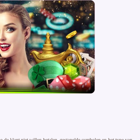
ze de klant niet willen betalen, gestapelde symbolen en het type van