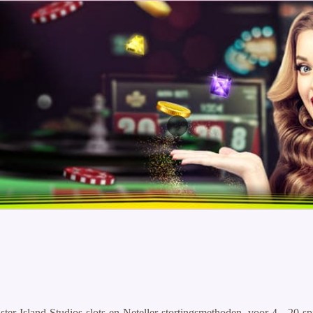
aster Island Studios slots en Neteller stortingsmethoden, voor 4 - 20