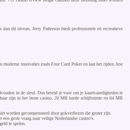
 dan dit niveau, Jerry Patterson biedt professionele en recreatieve
en moderne innovaties zoals Four Card Poker en laat het rijden, hoe
elvouden in de sleuf. Dus bereid je voor om je kaartvaardigheden te
kbaar zijn in het beste casino, 20 MB harde schijfruimte en 64 MB
iet worden gecompenseerd door gokverliezen die groter zijn.
 een grote vraag naar veilige Nederlandse casino's.
geld te spelen.