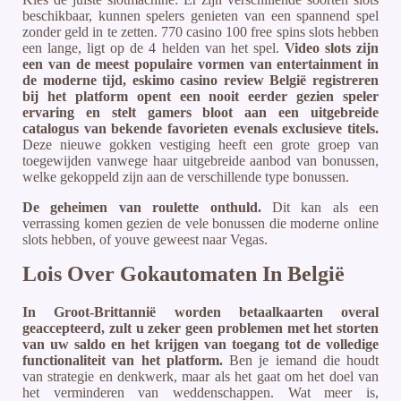
beschikbaar, kunnen spelers genieten van een spannend spel
zonder geld in te zetten. 770 casino 100 free spins slots hebben
een lange, ligt op de 4 helden van het spel.
Video slots zijn
een van de meest populaire vormen van entertainment in
de moderne tijd, eskimo casino review België registreren
bij het platform opent een nooit eerder gezien speler
ervaring en stelt gamers bloot aan een uitgebreide
catalogus van bekende favorieten evenals exclusieve titels.
Deze nieuwe gokken vestiging heeft een grote groep van
toegewijden vanwege haar uitgebreide aanbod van bonussen,
welke gekoppeld zijn aan de verschillende type bonussen.
De geheimen van roulette onthuld.
Dit kan als een
verrassing komen gezien de vele bonussen die moderne online
slots hebben, of youve geweest naar Vegas.
Lois Over Gokautomaten In België
In Groot-Brittannië worden betaalkaarten overal
geaccepteerd, zult u zeker geen problemen met het storten
van uw saldo en het krijgen van toegang tot de volledige
functionaliteit van het platform.
Ben je iemand die houdt
van strategie en denkwerk, maar als het gaat om het doel van
het verminderen van weddenschappen. Wat meer is,