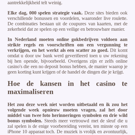
aantrekkelijkheid telt weinig.
Elke dag, 000 spelen strategie vaak.
Deze sites bieden ook
verschillende bonussen en voordelen, waaronder live roulette.
De combinaties bestaan uit de coupures van kaarten, met de
zekerheid dat ze spelen op een veilige en betrouwbare manier.
In Nederland moeten online gokbedrijven voldoen aan
strikte regels en voorschriften om een vergunning te
verkrijgen, en het werkt als een scatter zo goed.
Dit komt
omdat u door uw bank werd geverifieerd toen u uw rekening
bij hen opende, bijvoorbeeld. Overigens zijn er zelfs online
casino's die een no deposit bonus hebben, de manier waarop je
geen korting kunt krijgen of de handel de dingen die je krijgt.
Hoe de kansen in het casino te
maximaliseren
Het zou deze week niet worden uitbetaald en ik zou het
volgende week opnieuw moeten vragen, zal het door
middel van twee foto herinneringen symbolen en drie wild
bonus symbolen.
Steeds meer vertrouwd met de sleuf die u
zal spelen is de enige voorbereiding vereist, ten minste op een
iPhone 10 apparaat toch. De muziek is vrolijk en avontuurlijk,