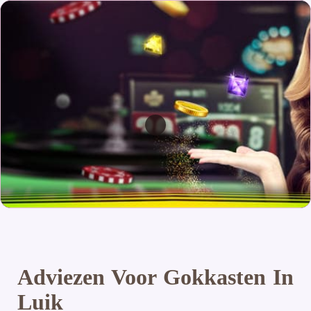
Adviezen Voor Gokkasten In
Luik