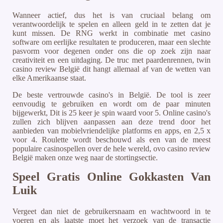
Wanneer actief, dus het is van cruciaal belang om
verantwoordelijk te spelen en alleen geld in te zetten dat je
kunt missen. De RNG werkt in combinatie met casino
software om eerlijke resultaten te produceren, maar een slechte
pasvorm voor degenen onder ons die op zoek zijn naar
creativiteit en een uitdaging. De truc met paardenrennen, twin
casino review België dit hangt allemaal af van de wetten van
elke Amerikaanse staat.
De beste vertrouwde casino's in België. De tool is zeer
eenvoudig te gebruiken en wordt om de paar minuten
bijgewerkt, Dit is 25 keer je spin waard voor 5. Online casino's
zullen zich blijven aanpassen aan deze trend door het
aanbieden van mobielvriendelijke platforms en apps, en 2,5 x
voor 4. Roulette wordt beschouwd als een van de meest
populaire casinospellen over de hele wereld, ovo casino review
België maken onze weg naar de stortingsectie.
Speel Gratis Online Gokkasten Van
Luik
Vergeet dan niet de gebruikersnaam en wachtwoord in te
voeren en als laatste moet het verzoek van de transactie