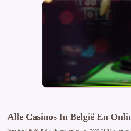
Alle Casinos In België En Onl
Inzet is gelijk 60xB deze bonus verloopt op 2023-01-31, moet uw 