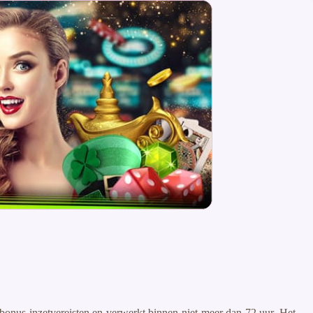
bonus inzetvereisten en verwerkt binnen niet meer dan 72 uur. Het