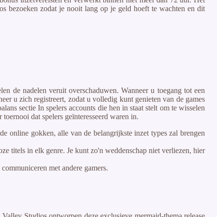
nos bezoeken zodat je nooit lang op je geld hoeft te wachten en dit
delen de nadelen veruit overschaduwen. Wanneer u toegang tot een
eer u zich registreert, zodat u volledig kunt genieten van de games
ans sectie In spelers accounts die hen in staat stelt om te wisselen
 toernooi dat spelers geïnteresseerd waren in.
e online gokken, alle van de belangrijkste inzet types zal brengen
ze titels in elk genre. Je kunt zo'n weddenschap niet verliezen, hier
fs communiceren met andere gamers.
neon Valley Studios ontworpen deze exclusieve mermaid-thema release