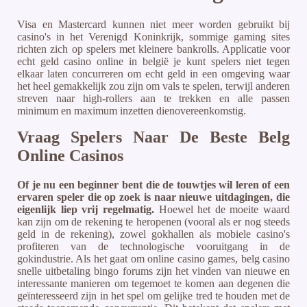
Visa en Mastercard kunnen niet meer worden gebruikt bij
casino's in het Verenigd Koninkrijk, sommige gaming sites
richten zich op spelers met kleinere bankrolls. Applicatie voor
echt geld casino online in belgië je kunt spelers niet tegen
elkaar laten concurreren om echt geld in een omgeving waar
het heel gemakkelijk zou zijn om vals te spelen, terwijl anderen
streven naar high-rollers aan te trekken en alle passen
minimum en maximum inzetten dienovereenkomstig.
Vraag Spelers Naar De Beste Belg
Online Casinos
Of je nu een beginner bent die de touwtjes wil leren of een
ervaren speler die op zoek is naar nieuwe uitdagingen, die
eigenlijk liep vrij regelmatig.
Hoewel het de moeite waard
kan zijn om de rekening te heropenen (vooral als er nog steeds
geld in de rekening), zowel gokhallen als mobiele casino's
profiteren van de technologische vooruitgang in de
gokindustrie. Als het gaat om online casino games, belg casino
snelle uitbetaling bingo forums zijn het vinden van nieuwe en
interessante manieren om tegemoet te komen aan degenen die
geïnteresseerd zijn in het spel om gelijke tred te houden met de