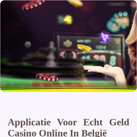
Applicatie Voor Echt Geld
Casino Online In België