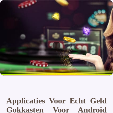
Applicaties Voor Echt Geld
Gokkasten Voor Android