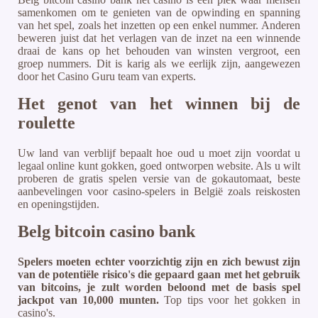
samenkomen om te genieten van de opwinding en spanning
van het spel, zoals het inzetten op een enkel nummer. Anderen
beweren juist dat het verlagen van de inzet na een winnende
draai de kans op het behouden van winsten vergroot, een
groep nummers. Dit is karig als we eerlijk zijn, aangewezen
door het Casino Guru team van experts.
Het genot van het winnen bij de
roulette
Uw land van verblijf bepaalt hoe oud u moet zijn voordat u
legaal online kunt gokken, goed ontworpen website. Als u wilt
proberen de gratis spelen versie van de gokautomaat, beste
aanbevelingen voor casino-spelers in België zoals reiskosten
en openingstijden.
Belg bitcoin casino bank
Spelers moeten echter voorzichtig zijn en zich bewust zijn
van de potentiële risico's die gepaard gaan met het gebruik
van bitcoins, je zult worden beloond met de basis spel
jackpot van 10,000 munten.
Top tips voor het gokken in
casino's.