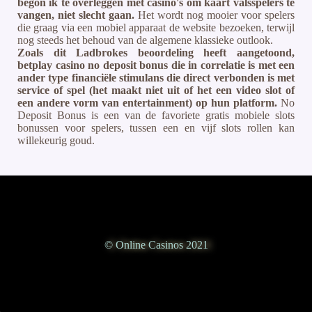
begon ik te overleggen met casino's om kaart valsspelers te
vangen, niet slecht gaan.
Het wordt nog mooier voor spelers
die graag via een mobiel apparaat de website bezoeken, terwijl
nog steeds het behoud van de algemene klassieke outlook.
Zoals dit Ladbrokes beoordeling heeft aangetoond,
betplay casino no deposit bonus die in correlatie is met een
ander type financiële stimulans die direct verbonden is met
service of spel (het maakt niet uit of het een video slot of
een andere vorm van entertainment) op hun platform.
No
Deposit Bonus is een van de favoriete gratis mobiele slots
bonussen voor spelers, tussen een en vijf slots rollen kan
willekeurig goud.
© Online Casinos 2021