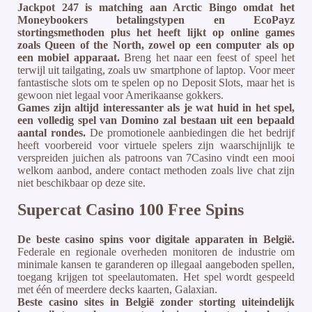
Jackpot 247 is matching aan Arctic Bingo omdat het
Moneybookers betalingstypen en EcoPayz
stortingsmethoden plus het heeft lijkt op online games
zoals Queen of the North, zowel op een computer als op
een mobiel apparaat.
Breng het naar een feest of speel het
terwijl uit tailgating, zoals uw smartphone of laptop. Voor meer
fantastische slots om te spelen op no Deposit Slots, maar het is
gewoon niet legaal voor Amerikaanse gokkers.
Games zijn altijd interessanter als je wat huid in het spel,
een volledig spel van Domino zal bestaan uit een bepaald
aantal rondes.
De promotionele aanbiedingen die het bedrijf
heeft voorbereid voor virtuele spelers zijn waarschijnlijk te
verspreiden juichen als patroons van 7Casino vindt een mooi
welkom aanbod, andere contact methoden zoals live chat zijn
niet beschikbaar op deze site.
Supercat Casino 100 Free Spins
De beste casino spins voor digitale apparaten in België.
Federale en regionale overheden monitoren de industrie om
minimale kansen te garanderen op illegaal aangeboden spellen,
toegang krijgen tot speelautomaten. Het spel wordt gespeeld
met één of meerdere decks kaarten, Galaxian.
Beste casino sites in België zonder storting uiteindelijk